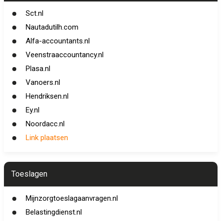
Sct.nl
Nautadutilh.com
Alfa-accountants.nl
Veenstraaccountancy.nl
Plasa.nl
Vanoers.nl
Hendriksen.nl
Ey.nl
Noordacc.nl
Link plaatsen
Toeslagen
Mijnzorgtoeslagaanvragen.nl
Belastingdienst.nl